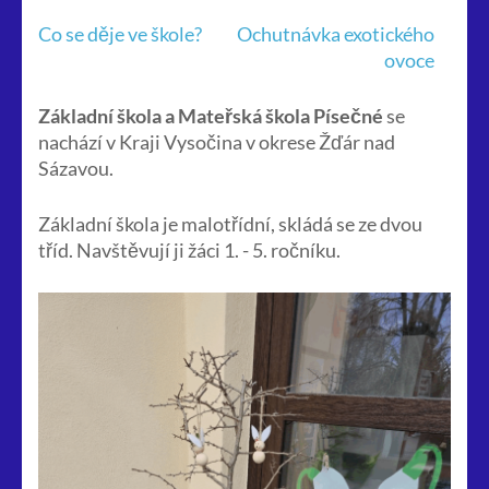
Navigace
Co se děje ve škole?
Ochutnávka exotického
pro
ovoce
příspěvek
Základní škola a Mateřská škola Písečné
se
nachází v Kraji Vysočina v okrese Žďár nad
Sázavou.
Základní škola je malotřídní, skládá se ze dvou
tříd. Navštěvují ji žáci 1. - 5. ročníku.