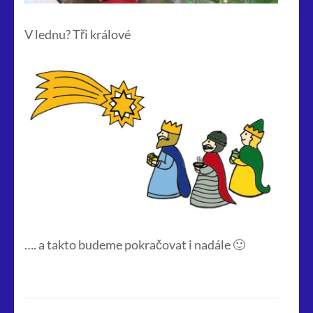
V lednu? Tři králové
…. a takto budeme pokračovat i nadále 🙂