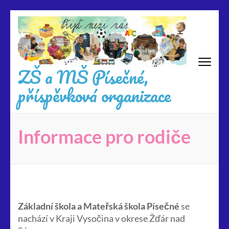
Přeskočit
na
obsah
(stiskněte
Enter)
ZŠ a MŠ Písečné,
příspěvková organizace
Informace pro rodiče
Základní škola a Mateřská škola Písečné
se
nachází v Kraji Vysočina v okrese Žďár nad