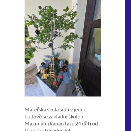
Mateřská škola sídlí v jedné
budově se základní školou.
Maximální kapacita je 24 dětí od
tří do šesti/sedmi let.