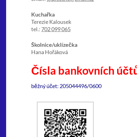
Kuchařka
Terezie Kalousek
tel.:
702 099 065
Školnice/uklízečka
Hana Hořáková
Čísla bankovních účt
běžný účet: 205044496/0600