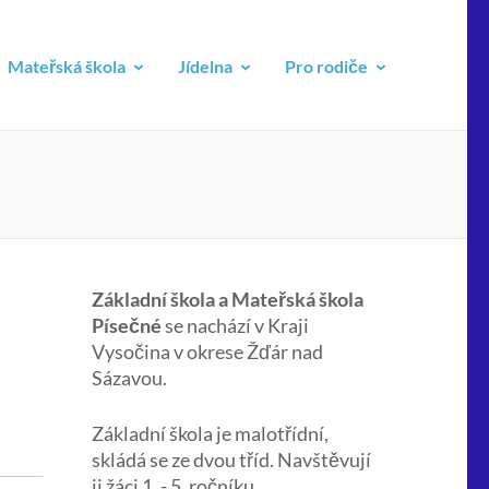
Mateřská škola
Jídelna
Pro rodiče
Základní škola a Mateřská škola
Písečné
se nachází v Kraji
Vysočina v okrese Žďár nad
Sázavou.
Základní škola je malotřídní,
skládá se ze dvou tříd. Navštěvují
ji žáci 1. - 5. ročníku.