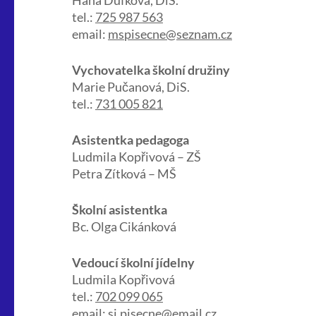
tel.:
725 987 563
email:
mspisecne@seznam.cz
Vychovatelka školní družiny
Marie Pučanová, DiS.
tel.:
731 005 821
Asistentka pedagoga
Ludmila Kopřivová – ZŠ
Petra Zítková – MŠ
Školní asistentka
Bc. Olga Cikánková
Vedoucí školní jídelny
Ludmila Kopřivová
tel.:
702 099 065
email:
sj.pisecne@email.cz