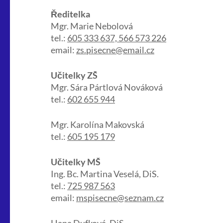
Ředitelka
Mgr. Marie Nebolová
tel.:
605 333 637, 566 573 226
email:
zs.pisecne@email.cz
Učitelky ZŠ
Mgr. Sára Pártlová Nováková
tel.:
602 655 944
Mgr. Karolína Makovská
tel.:
605 195 179
Učitelky MŠ
Ing. Bc. Martina Veselá, DiS.
tel.:
725 987 563
email:
mspisecne@seznam.cz
Hana Dufková, DiS.