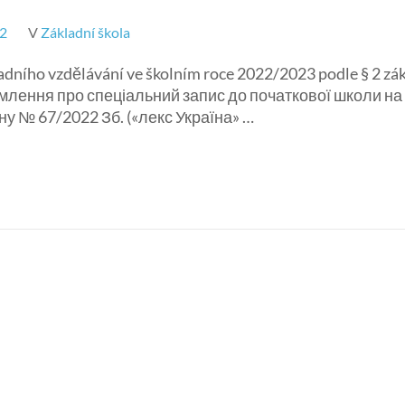
22
V
Základní škola
adního vzdělávání ve školním roce 2022/2023 podle § 2 zá
відомлення про спеціальний запис до початкової школи на
ону № 67/2022 Зб. («лекс Україна» …