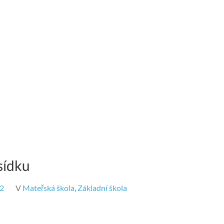
sídku
22
V
Mateřská škola
,
Základní škola