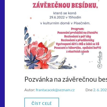
Pozvánka na závěrečnou be
Autor:
frantacacek@seznam.cz
Dne
2. 6. 20
ČÍST CELÉ