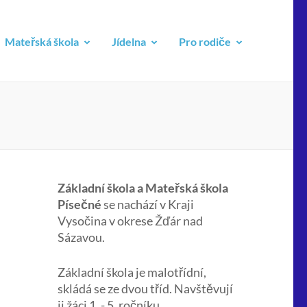
Mateřská škola
Jídelna
Pro rodiče
Základní škola a Mateřská škola
Písečné
se nachází v Kraji
Vysočina v okrese Žďár nad
Sázavou.
Základní škola je malotřídní,
skládá se ze dvou tříd. Navštěvují
ji žáci 1. - 5. ročníku.