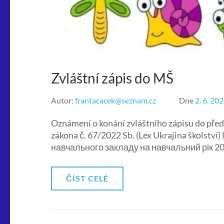
Zvláštní zápis do MŠ
Autor:
frantacacek@seznam.cz
Dne
2. 6. 20
Oznámení o konání zvláštního zápisu do před
zákona č. 67/2022 Sb. (Lex Ukrajina škols
навчального закладу на навчальний рік 20
ČÍST CELÉ