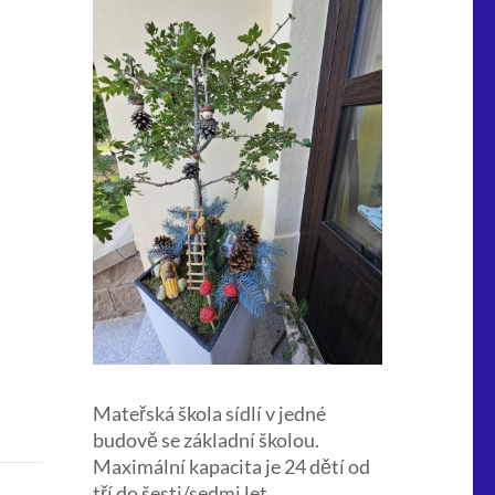
Mateřská škola sídlí v jedné
budově se základní školou.
Maximální kapacita je 24 dětí od
tří do šesti/sedmi let.