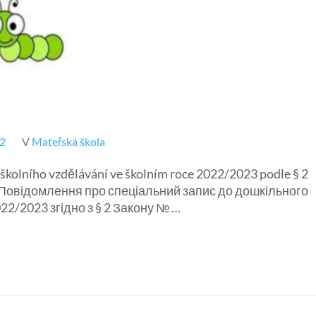
22
V
Mateřská škola
školního vzdělávání ve školním roce 2022/2023 podle § 2
tví) Повідомлення про спеціальний запис до дошкільного
22/2023 згідно з § 2 Закону № …