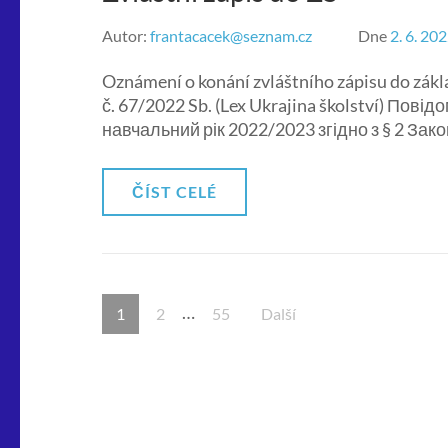
Autor:
frantacacek@seznam.cz
Dne
2. 6. 20
Oznámení o konání zvláštního zápisu do zákl
č. 67/2022 Sb. (Lex Ukrajina školství) По
навчальний рік 2022/2023 згідно з § 2 Зак
ČÍST CELÉ
Stránkování
…
Stránka
Stránka
Stránka
1
2
55
Další
příspěvků