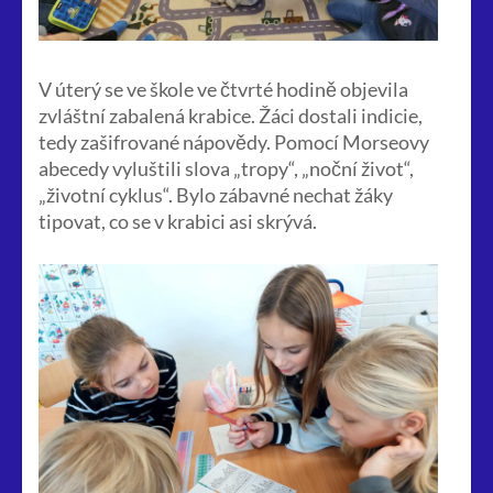
V úterý se ve škole ve čtvrté hodině objevila
zvláštní zabalená krabice. Žáci dostali indicie,
tedy zašifrované nápovědy. Pomocí Morseovy
abecedy vyluštili slova „tropy“, „noční život“,
„životní cyklus“. Bylo zábavné nechat žáky
tipovat, co se v krabici asi skrývá.