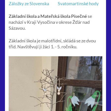
Navigace
Záložky ze Slovenska
Svatomartinské hody
pro
příspěvek
Základní škola a Mateřská škola Písečné
se
nachází v Kraji Vysočina v okrese Žďár nad
Sázavou.
Základní škola je malotřídní, skládá se ze dvou
tříd. Navštěvují ji žáci 1. - 5. ročníku.