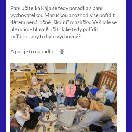
Paní učitelka Kája se tedy poradila s paní
vychovatelkou Maruškou a rozhodly se pořídit
dětem nenáročné „školní“ mazlíčky. Ve škole se
ale máme hlavně učit. Jaké tedy pořídit
zvířátko, aby to bylo výchovné?
A pak je to napadlo…. 😁