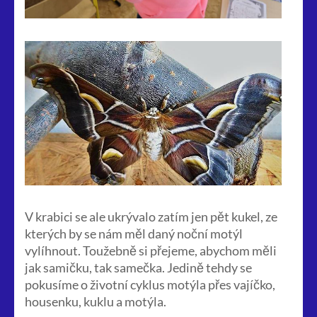
V krabici se ale ukrývalo zatím jen pět kukel, ze
kterých by se nám měl daný noční motýl
vylíhnout. Toužebně si přejeme, abychom měli
jak samičku, tak samečka. Jedině tehdy se
pokusíme o životní cyklus motýla přes vajíčko,
housenku, kuklu a motýla.