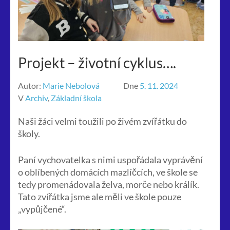
Projekt – životní cyklus….
Autor:
Marie Nebolová
Dne
5. 11. 2024
V
Archiv
,
Základní škola
Naši žáci velmi toužili po živém zvířátku do
školy.
Paní vychovatelka s nimi uspořádala vyprávění
o oblíbených domácích mazlíčcích, ve škole se
tedy promenádovala želva, morče nebo králík.
Tato zvířátka jsme ale měli ve škole pouze
„vypůjčené“.